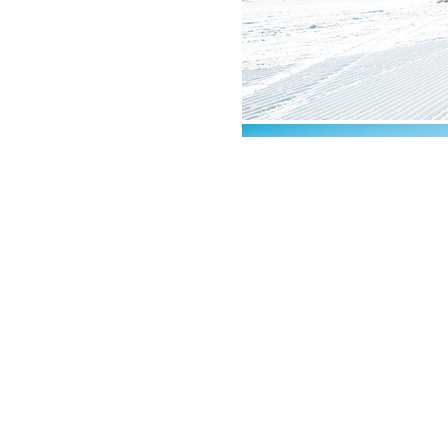
Lohmann GmbH&CoKG, Filiale Oetz
Telefon: +43 664 43 53 475, Mail:
oetz@l