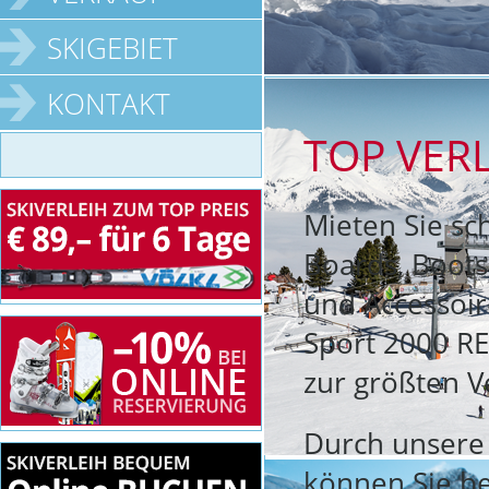
SKIGEBIET
KONTAKT
TOP VERL
Mieten Sie sc
Boards, Boots
und Accessoir
Sport 2000 RE
zur größten V
Durch unsere 
können Sie be