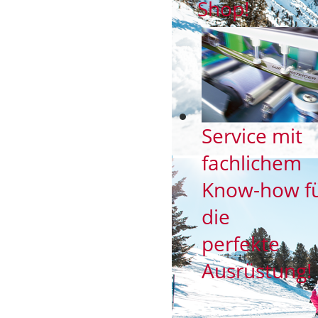
Shop!
Service mit
fachlichem
Know-how f
die
perfekte
Ausrüstung!